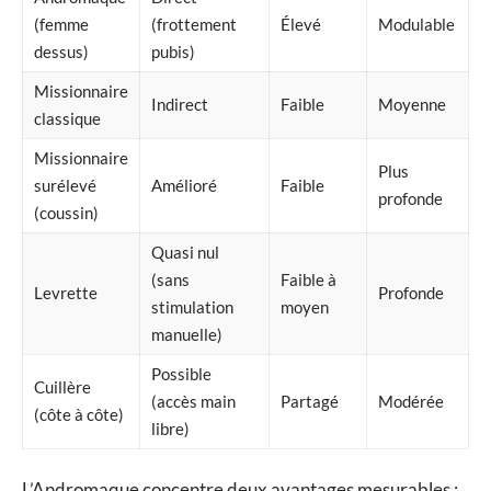
(femme
(frottement
Élevé
Modulable
dessus)
pubis)
Missionnaire
Indirect
Faible
Moyenne
classique
Missionnaire
Plus
surélevé
Amélioré
Faible
profonde
(coussin)
Quasi nul
(sans
Faible à
Levrette
Profonde
stimulation
moyen
manuelle)
Possible
Cuillère
(accès main
Partagé
Modérée
(côte à côte)
libre)
L’Andromaque concentre deux avantages mesurables :