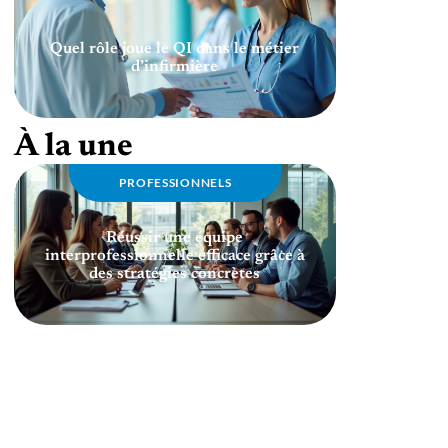
Quel rôle joue le QI dans le métier
d’infirmière
À la une
PROFESSIONNELS
Réussir une équipe
interprofessionnelle efficace grâce à
des stratégies concrètes