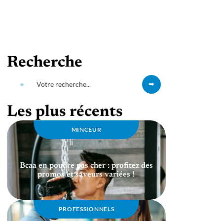
Recherche
Les plus récents
MINCEUR
Bcaa en poudre pas cher : profitez des
promos et saveurs variées !
PROFESSIONNELS