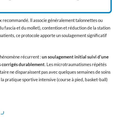
ix recommandé. Il associe généralement talonnettes ou
u fascia et du mollet), contention et réduction de la station
atients, ce protocole apporte un soulagement significatif
 phénomène récurrent :
un soulagement initial suivi d’une
as corrigés durablement
. Les microtraumatismes répétés
ntaire ne disparaissent pas avec quelques semaines de soins
u la pratique sportive intensive (course à pied, basket-ball)