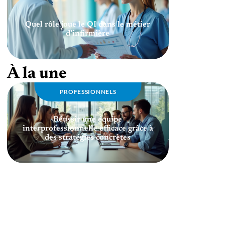
Quel rôle joue le QI dans le métier
d’infirmière
À la une
PROFESSIONNELS
Réussir une équipe
interprofessionnelle efficace grâce à
des stratégies concrètes