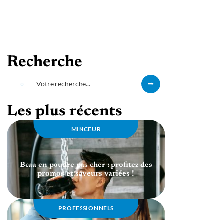
Recherche
Les plus récents
MINCEUR
Bcaa en poudre pas cher : profitez des
promos et saveurs variées !
PROFESSIONNELS