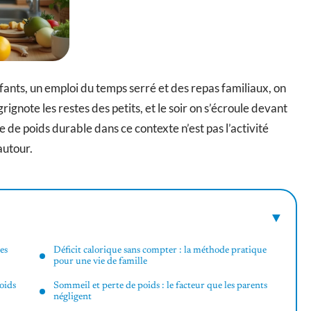
fants, un emploi du temps serré et des repas familiaux, on
 grignote les restes des petits, et le soir on s’écroule devant
rte de poids durable dans ce contexte n’est pas l’activité
autour.
tes
Déficit calorique sans compter : la méthode pratique
pour une vie de famille
oids
Sommeil et perte de poids : le facteur que les parents
négligent