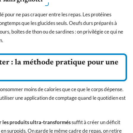
r sans grignoter
clé pour ne pas craquer entre les repas. Les protéines
 longtemps que les glucides seuls. Oeufs durs préparés à
ours, boîtes de thon ou de sardines : on privilégie ce qui ne
n.
ter : la méthode pratique pour une
 consommer moins de calories que ce que le corps dépense.
utiliser une application de comptage quand le quotidien est
r les produits ultra-transformés
suffit à créer un déficit
s en surpoids. On garde le même cadre de repas, on retire