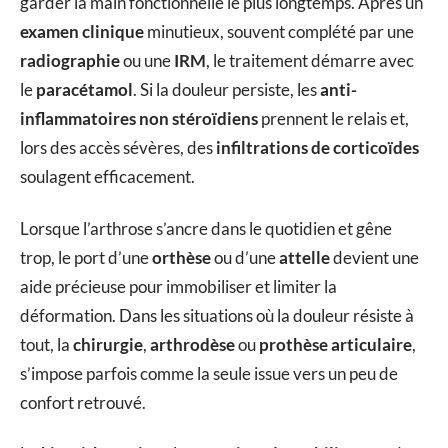
garder la main fonctionnelle le plus longtemps. Après un
examen clinique
minutieux, souvent complété par une
radiographie
ou une
IRM
, le traitement démarre avec
le
paracétamol
. Si la douleur persiste, les
anti-
inflammatoires non stéroïdiens
prennent le relais et,
lors des accès sévères, des
infiltrations de corticoïdes
soulagent efficacement.
Lorsque l’arthrose s’ancre dans le quotidien et gêne
trop, le port d’une
orthèse
ou d’une
attelle
devient une
aide précieuse pour immobiliser et limiter la
déformation. Dans les situations où la douleur résiste à
tout, la
chirurgie
,
arthrodèse
ou
prothèse articulaire
,
s’impose parfois comme la seule issue vers un peu de
confort retrouvé.